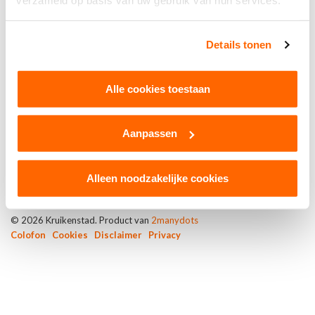
verzameld op basis van uw gebruik van hun services.
Details tonen
CV De Grôote Speulers
Sinds 2022
Alle cookies toestaan
Aanpassen
Alleen noodzakelijke cookies
© 2026 Kruikenstad. Product van
2manydots
Colofon
Cookies
Disclaimer
Privacy