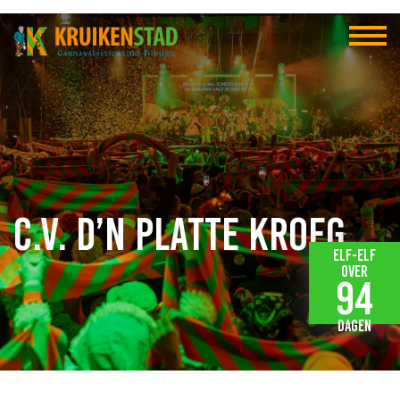
C.V. D’n Platte Kroeg
Elf-elf
over
94
dagen