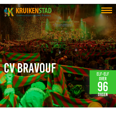
CV Bravouf
Elf-elf
over
96
dagen