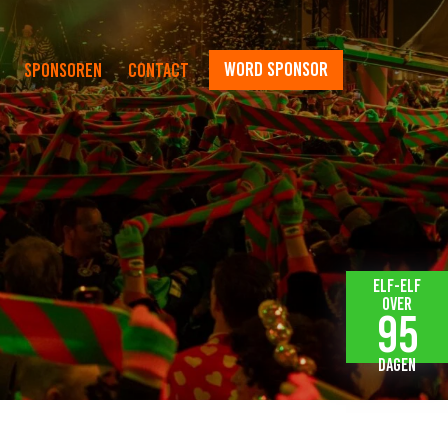
word sponsor
Sponsoren
Contact
Elf-elf
over
95
dagen