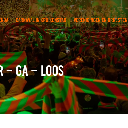
enda
Carnaval in Kruikenstad
Verenigingen en orkesten
r – Ga – Loos