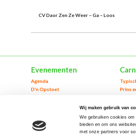
CV Daor Zen Ze Weer – Ga – Loos
Evenementen
Carn
Agenda
Typisc
D'n Opstoet
Prins 
Webshop & Kòrtjes
Jeugd 
Inschrijven voor evenementen
Geschi
Wij maken gebruik van co
We gebruiken cookies om c
bieden en om ons websitev
© 2026 Kruikenstad. Product van
2manydots
met onze partners voor so