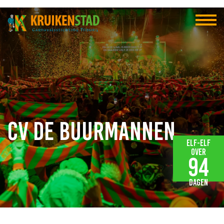
CV de Buurmannen
Elf-elf
over
94
dagen