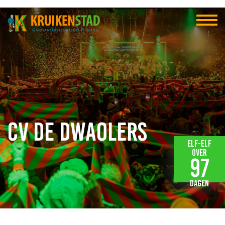
CV De Dwaolers
Elf-elf
over
97
dagen