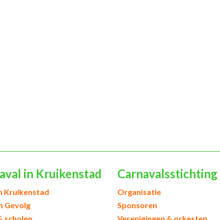
aval in Kruikenstad
Carnavalsstichting
h Kruikenstad
Organisatie
en Gevolg
Sponsoren
& scholen
Verenigingen & orkesten