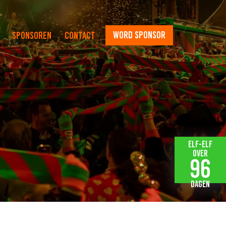
word sponsor
Sponsoren
Contact
Elf-elf
over
96
dagen