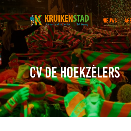
Nieuws
Ag
CV de Hoekzèlers