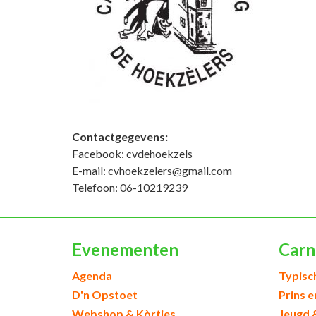
Contactgegevens:
Facebook: cvdehoekzels
E-mail: cvhoekzelers@gmail.com
Telefoon: 06-10219239
Evenementen
Carn
Agenda
Typisc
D'n Opstoet
Prins 
Webshop & Kòrtjes
Jeugd 