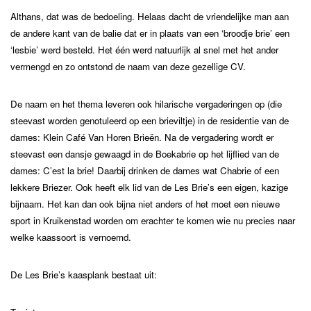
Althans, dat was de bedoeling. Helaas dacht de vriendelijke man aan
de andere kant van de balie dat er in plaats van een ‘broodje brie’ een
‘lesbie’ werd besteld. Het één werd natuurlijk al snel met het ander
vermengd en zo ontstond de naam van deze gezellige CV.
De naam en het thema leveren ook hilarische vergaderingen op (die
steevast worden genotuleerd op een brieviltje) in de residentie van de
dames: Klein Café Van Horen Brieën. Na de vergadering wordt er
steevast een dansje gewaagd in de Boekabrie op het lijflied van de
dames: C’est la brie! Daarbij drinken de dames wat Chabrie of een
lekkere Briezer. Ook heeft elk lid van de Les Brie’s een eigen, kazige
bijnaam. Het kan dan ook bijna niet anders of het moet een nieuwe
sport in Kruikenstad worden om erachter te komen wie nu precies naar
welke kaassoort is vernoemd.
De Les Brie’s kaasplank bestaat uit: