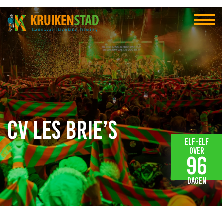
CV Les Brie’s
Elf-elf
over
96
dagen