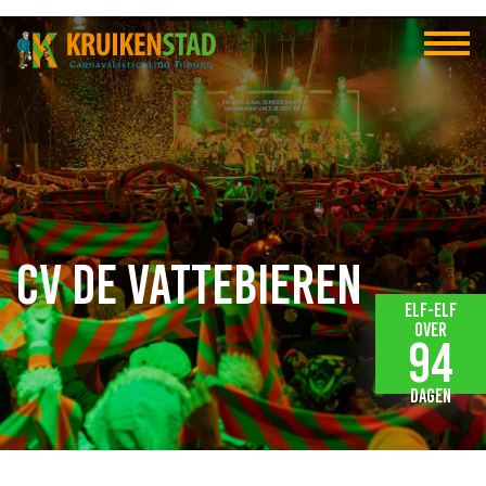
CV de Vattebieren
Elf-elf
over
94
dagen