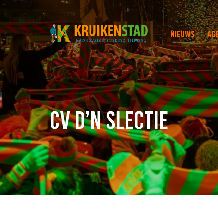
Nieuws
Ag
CV D’n Slectie