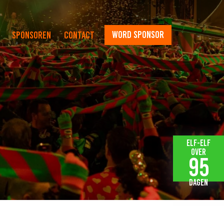
word sponsor
Sponsoren
Contact
Elf-elf
over
95
dagen