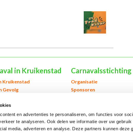
aval in Kruikenstad
Carnavalsstichting
h Kruikenstad
Organisatie
en Gevolg
Sponsoren
& scholen
Verenigingen & orkesten
okies
edenis Kruikenstad
Contact
ontent en advertenties te personaliseren, om functies voor soci
erkeer te analyseren. Ook delen we informatie over uw gebruik 
cial media, adverteren en analyse. Deze partners kunnen deze