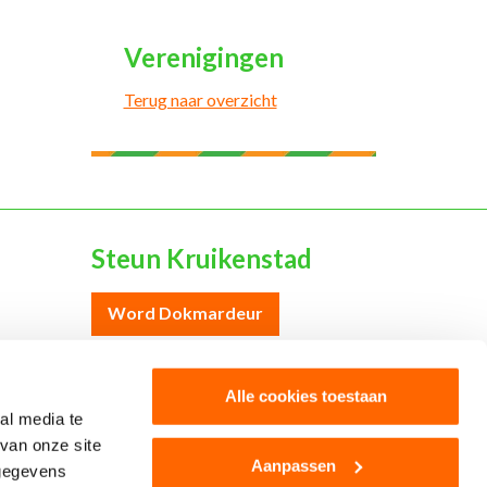
Verenigingen
Terug naar overzicht
Steun Kruikenstad
Word Dokmardeur
Word sponsor
Alle cookies toestaan
al media te
van onze site
Aanpassen
 gegevens
Colofon
Cookies
Disclaimer
Privacy