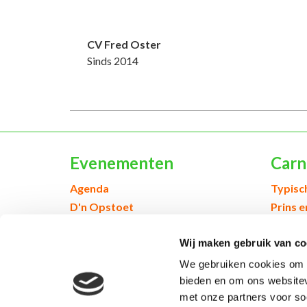
CV Fred Oster
Sinds 2014
Evenementen
Carn
Agenda
Typisc
D'n Opstoet
Prins 
Webshop & Kòrtjes
Jeugd 
Wij maken gebruik van co
Inschrijven voor evenementen
Geschi
We gebruiken cookies om c
bieden en om ons websitev
met onze partners voor so
© 2026 Kruikenstad. Product van
2manydots