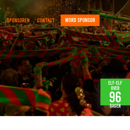
word sponsor
Sponsoren
Contact
Elf-elf
over
96
dagen