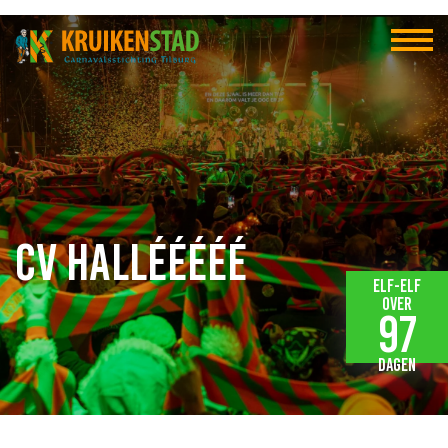
CV Hallééééé
Elf-elf
over
97
dagen