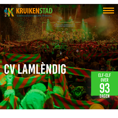
CV Lamlèndig
Elf-elf
over
93
dagen