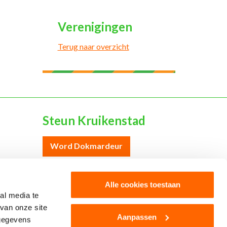
Verenigingen
Terug naar overzicht
Steun Kruikenstad
Word Dokmardeur
Word sponsor
Alle cookies toestaan
al media te
van onze site
Aanpassen
 gegevens
Colofon
Cookies
Disclaimer
Privacy