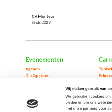
CV Monteur
Sinds 2023
Evenementen
Carn
Agenda
Typisc
D'n Opstoet
Prins 
Webshop & Kòrtjes
Jeugd 
Wij maken gebruik van co
Inschrijven voor evenementen
Geschi
We gebruiken cookies om c
bieden en om ons websitev
met onze partners voor so
© 2026 Kruikenstad. Product van
2manydots