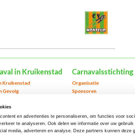
aval in Kruikenstad
Carnavalsstichting
h Kruikenstad
Organisatie
en Gevolg
Sponsoren
& scholen
Verenigingen & orkesten
okies
edenis Kruikenstad
Contact
ontent en advertenties te personaliseren, om functies voor soci
erkeer te analyseren. Ook delen we informatie over uw gebruik 
cial media, adverteren en analyse. Deze partners kunnen deze