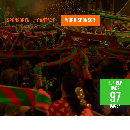
word sponsor
Sponsoren
Contact
Elf-elf
over
97
dagen