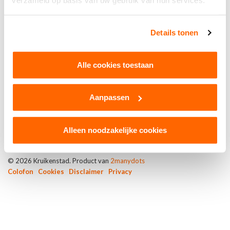
verzameld op basis van uw gebruik van hun services.
Details tonen
CV nog intje meej d’n jas oan
Sinds 2019
Alle cookies toestaan
Aanpassen
Alleen noodzakelijke cookies
© 2026 Kruikenstad. Product van
2manydots
Colofon
Cookies
Disclaimer
Privacy