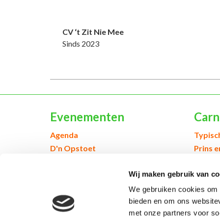
CV ‘t Zit Nie Mee
Sinds 2023
Evenementen
Carn
Agenda
Typisc
D'n Opstoet
Prins 
Webshop & Kòrtjes
Jeugd 
Wij maken gebruik van co
Inschrijven voor evenementen
Geschi
We gebruiken cookies om c
bieden en om ons websitev
met onze partners voor so
© 2026 Kruikenstad. Product van
2manydots