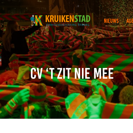
Nieuws
Ag
CV ‘t Zit Nie Mee