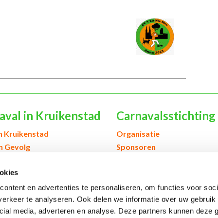
aval in Kruikenstad
Carnavalsstichting
h Kruikenstad
Organisatie
en Gevolg
Sponsoren
& scholen
Verenigingen & orkesten
okies
edenis Kruikenstad
Contact
ontent en advertenties te personaliseren, om functies voor soci
erkeer te analyseren. Ook delen we informatie over uw gebruik 
cial media, adverteren en analyse. Deze partners kunnen deze