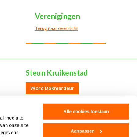
Verenigingen
Terug naar overzicht
Steun Kruikenstad
Word Dokmardeur
Word sponsor
Alle cookies toestaan
al media te
van onze site
Aanpassen
 gegevens
Colofon
Cookies
Disclaimer
Privacy