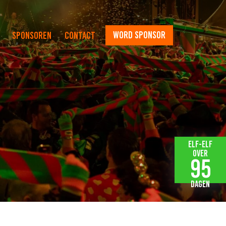
word sponsor
Sponsoren
Contact
Elf-elf
over
95
dagen