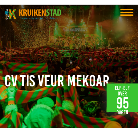
CV Tis veur mekoar
Elf-elf
over
95
dagen