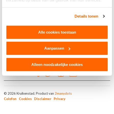
verzameld op basis van uw gebruik van hun services.
Details tonen
CV Trechterkwèèt
Alle cookies toestaan
Aanpassen
https://www.instagram.com/cvtrechterkweet/
Alleen noodzakelijke cookies
© 2026 Kruikenstad. Product van
2manydots
Colofon
Cookies
Disclaimer
Privacy