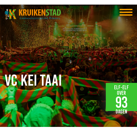
VC Kei Taai
Elf-elf
over
93
dagen