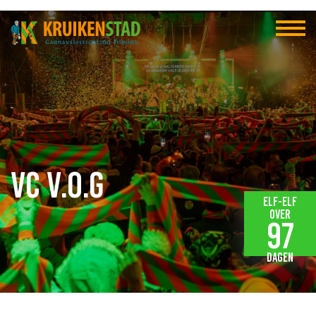
VC V.O.G
Elf-elf
over
97
dagen