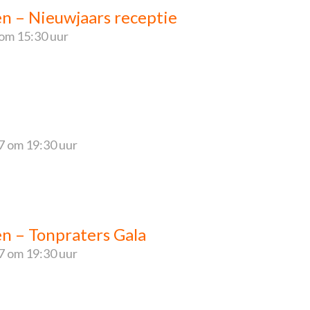
en – Nieuwjaars receptie
om 15:30 uur
7
om 19:30 uur
en – Tonpraters Gala
7
om 19:30 uur