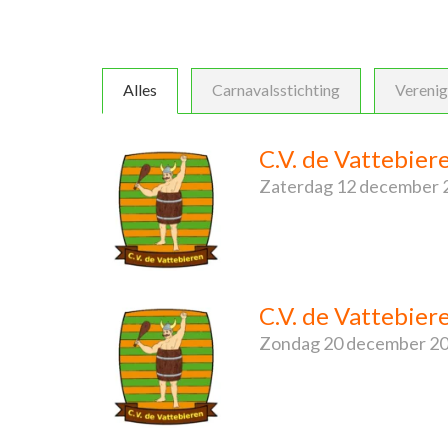
Alles
Carnavalsstichting
Verenig
C.V. de Vattebier
Zaterdag
12 december 
C.V. de Vattebier
Zondag
20 december 2