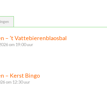
ingen
en – ’t Vattebierenblaosbal
2026
om 19:00 uur
en – Kerst Bingo
026
om 12:30 uur