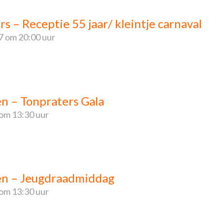
rs – Receptie 55 jaar/ kleintje carnaval
7
om 20:00 uur
en – Tonpraters Gala
om 13:30 uur
ren – Jeugdraadmiddag
om 13:30 uur