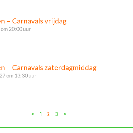
en – Carnavals vrijdag
om 20:00 uur
ren – Carnavals zaterdagmiddag
027
om 13:30 uur
<
1
2
3
>