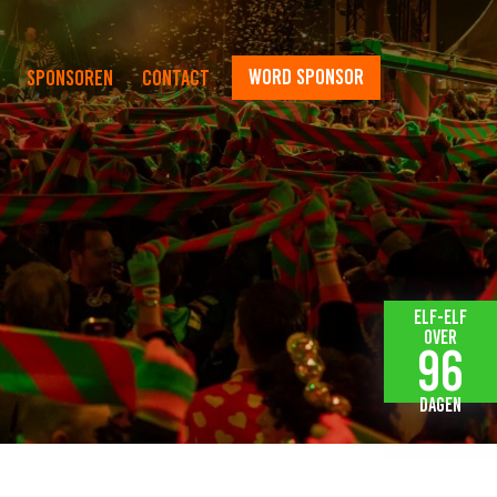
word sponsor
Sponsoren
Contact
Elf-elf
over
96
dagen