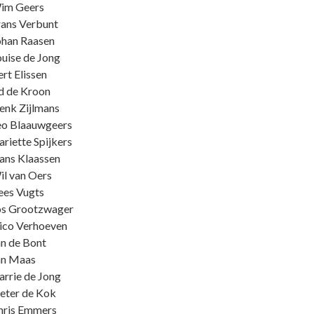
im Geers
ans Verbunt
ohan Raasen
uise de Jong
rt Elissen
d de Kroon
enk Zijlmans
eo Blaauwgeers
riette Spijkers
ans Klaassen
l van Oers
ees Vugts
os Grootzwager
ico Verhoeven
n de Bont
an Maas
rrie de Jong
eter de Kok
hris Emmers