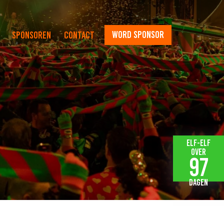
word sponsor
Sponsoren
Contact
Elf-elf
over
97
dagen