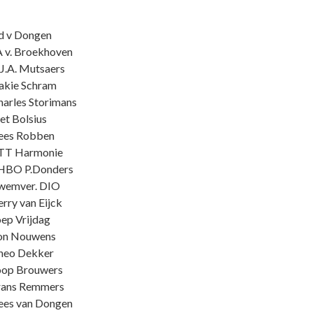
d v Dongen
 v. Broekhoven
J.A. Mutsaers
akie Schram
arles Storimans
et Bolsius
ees Robben
TT Harmonie
HBO P.Donders
wemver. DIO
rry van Eijck
ep Vrijdag
on Nouwens
heo Dekker
oop Brouwers
rans Remmers
ees van Dongen