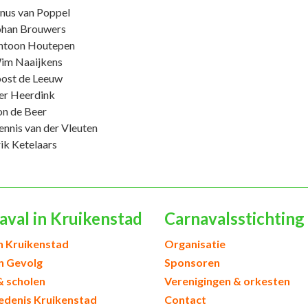
nus van Poppel
ohan Brouwers
ntoon Houtepen
im Naaijkens
ost de Leeuw
er Heerdink
n de Beer
nnis van der Vleuten
ik Ketelaars
aval in Kruikenstad
Carnavalsstichting
h Kruikenstad
Organisatie
en Gevolg
Sponsoren
& scholen
Verenigingen & orkesten
edenis Kruikenstad
Contact