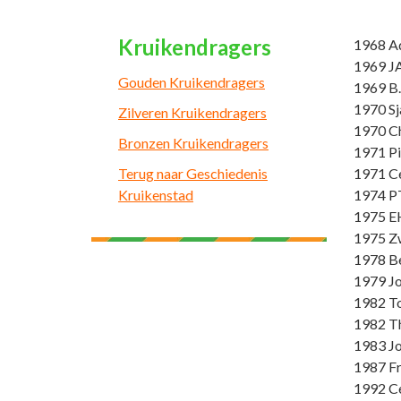
Kruikendragers
1968 A
1969 JA
Gouden Kruikendragers
1969 B.
1970 Sj
Zilveren Kruikendragers
1970 Ch
Bronzen Kruikendragers
1971 Pi
Terug naar Geschiedenis
1971 C
Kruikenstad
1974 P
1975 E
1975 Z
1978 Be
1979 Jo
1982 T
1982 T
1983 J
1987 F
1992 C