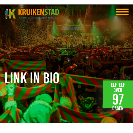
Link in bio
Elf-elf
over
97
dagen