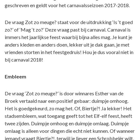
geschreven en geldt voor het carnavalsseizoen 2017-2018.
De vraag Zot zo meuge? staat voor de uitdrukking ‘Is ‘t goed
zo?’ of ‘Mag ‘t zo?’ Deze vraag past bij carnaval. Carnaval is
immers het jaarlijkse feest waarbij bijna alles mag. Je kunt je
anders kleden en anders doen, lekker uit je dak gaan, je met
vrienden storten in het feestgedruis! Hou je dus vooral niet in
bij carnaval 2018!
Embleem
De vraag ‘Zot zo meuge?’ is door winnares Esther van de
Broek vertaald naar een positief gebaar: duimpje omhoog.
Het is goedgekeurd, zo mag het. Of, Biertje?! Ja lekker! Het
stadsembleem, wat toegang geeft tot het Elf-elf feest, heeft
twee zijden. Duimpje omhoog en duimpje omlaag. Duimpje
omlaag is alleen voor dingen die echt niet kunnen. Of wanneer
iemand vraagt Biertje?!, terwijl je liever een Schrobbelèr wilt.