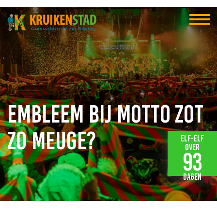
Embleem bij motto Zot
zo meuge?
Elf-elf
over
93
dagen