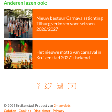
Anderen lazen ook:
Nieuw bestuur Carnavalsstichting
Tilburg verkozen voor seizoen
2026/2027
Het nieuwe motto van carnaval in
Kruikenstad 2027 is bekend…
© 2026 Kruikenstad. Product van
2manydots
Colofon
Cookies
Disclaimer
Privacy