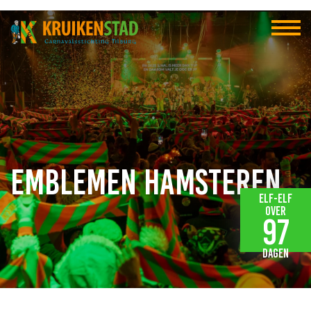
Emblemen hamsteren
Elf-elf
over
97
dagen