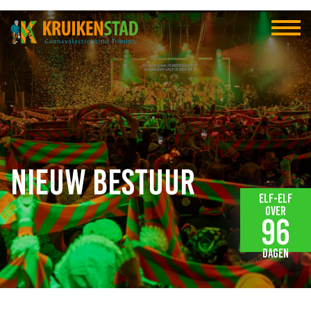
Nieuw bestuur
Elf-elf
over
96
dagen