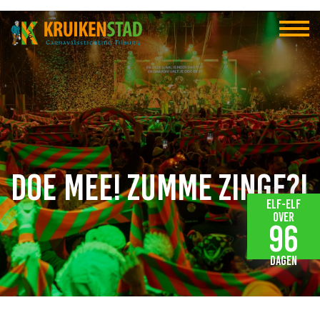
Doe mee! Zumme Zinge?!
Elf-elf
over
96
dagen