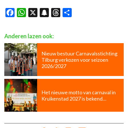
Facebook
WhatsApp
X
Snapchat
Threads
Delen
Anderen lazen ook:
Nieuw bestuur Carnavalsstichting
Tilburg verkozen voor seizoen
2026/2027
Het nieuwe motto van carnaval in
Kruikenstad 2027 is bekend…