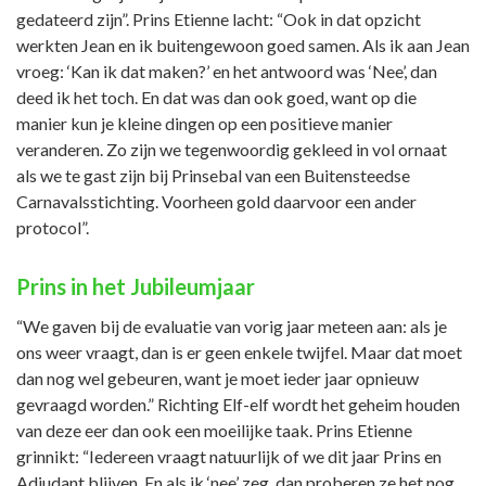
gedateerd zijn”. Prins Etienne lacht: “Ook in dat opzicht
werkten Jean en ik buitengewoon goed samen. Als ik aan Jean
vroeg: ‘Kan ik dat maken?’ en het antwoord was ‘Nee’, dan
deed ik het toch. En dat was dan ook goed, want op die
manier kun je kleine dingen op een positieve manier
veranderen. Zo zijn we tegenwoordig gekleed in vol ornaat
als we te gast zijn bij Prinsebal van een Buitensteedse
Carnavalsstichting. Voorheen gold daarvoor een ander
protocol”.
Prins in het Jubileumjaar
“We gaven bij de evaluatie van vorig jaar meteen aan: als je
ons weer vraagt, dan is er geen enkele twijfel. Maar dat moet
dan nog wel gebeuren, want je moet ieder jaar opnieuw
gevraagd worden.” Richting Elf-elf wordt het geheim houden
van deze eer dan ook een moeilijke taak. Prins Etienne
grinnikt: “Iedereen vraagt natuurlijk of we dit jaar Prins en
Adjudant blijven. En als ik ‘nee’ zeg, dan proberen ze het nog