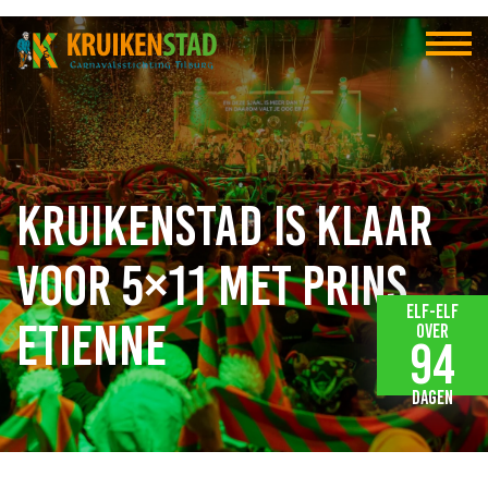
Kruikenstad is klaar
voor 5×11 met prins
Elf-elf
Etienne
over
94
dagen