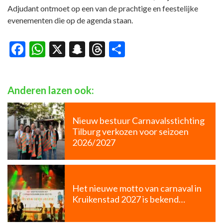
Adjudant ontmoet op een van de prachtige en feestelijke
evenementen die op de agenda staan.
Facebook
WhatsApp
X
Snapchat
Threads
Delen
Anderen lazen ook:
Nieuw bestuur Carnavalsstichting
Tilburg verkozen voor seizoen
2026/2027
Het nieuwe motto van carnaval in
Kruikenstad 2027 is bekend…