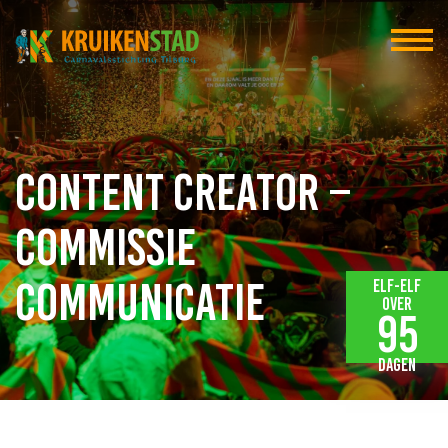
Content Creator –
Commissie
Communicatie
Elf-elf
over
95
dagen