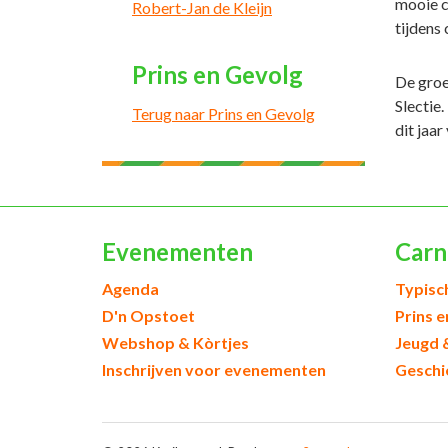
mooie c
Robert-Jan de Kleijn
tijdens 
Prins en Gevolg
De groen
Slectie.
Terug naar Prins en Gevolg
dit jaa
Evenementen
Carn
Agenda
Typisc
D'n Opstoet
Prins 
Webshop & Kòrtjes
Jeugd 
Inschrijven voor evenementen
Geschi