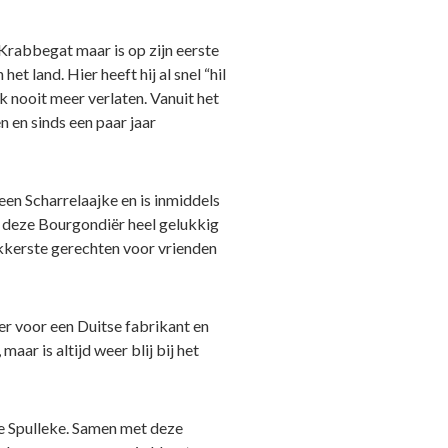
 Krabbegat maar is op zijn eerste
et land. Hier heeft hij al snel “hil
k nooit meer verlaten. Vanuit het
 en sinds een paar jaar
 een Scharrelaajke en is inmiddels
 deze Bourgondiër heel gelukkig
lekkerste gerechten voor vrienden
ger voor een Duitse fabrikant en
maar is altijd weer blij bij het
ie Spulleke. Samen met deze