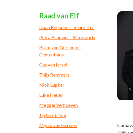
Raad van Elf
Daan Reijnders - Veurzitter
Petra Brouwer - Sikretaoris
Bram van Oursouw -
Centenbaos
Cas van Iersel
Thijs Remmers
Nick Lupker
Luke Heuer
Meggie Verhoeven
Jip Gimbrere
Myrte van Gerwen
Carnava
Thijs me