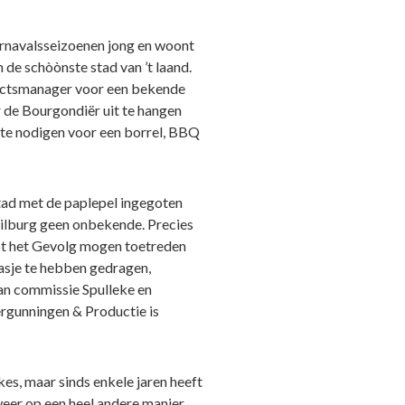
rnavalsseizoenen jong en woont
 de schòònste stad van ’t laand.
strictsmanager voor een bekende
 de Bourgondiër uit te hangen
t te nodigen voor een borrel, BBQ
stad met de paplepel ingegoten
Tilburg geen onbekende. Precies
 tot het Gevolg mogen toetreden
 jasje te hebben gedragen,
van commissie Spulleke en
ergunningen & Productie is
es, maar sinds enkele jaren heeft
weer op een heel andere manier.