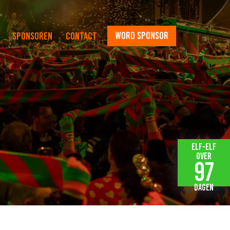
word sponsor
Sponsoren
Contact
Elf-elf
over
97
dagen