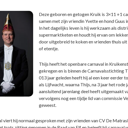
Deze geboren en getogen Kruik is 3×11 +1 ca
samen met zijn vriendin Yvette en hond Guus in
In het dagelijks leven is hij werkzaam als di
supermarktketen en houdt hij ervan om lekker
door uitgebreid te koken en vrienden thuis ui
of etentje.
Thijs heeft het openbare carnaval in Kruiken
gekregen en is binnen de Carnavalsstichting 
013 jaar geleden heeft hij al een keer eerder
als Lijfwacht, waarna Thijs, na 3 jaar het rode
aansluitend jarenlang deel heeft uitgemaakt 
vervolgens nog een tijdje lid van commissie V
geweest.
l viert hij normaal gesproken met zijn vrienden van CV De Matrask
t trots zitting genomen in de Raad van Elf en beleeft hij carnaval 