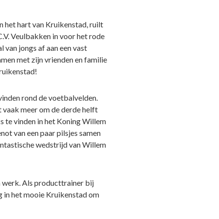
het hart van Kruikenstad, ruilt
 C.V. Veulbakken in voor het rode
l van jongs af aan een vast
amen met zijn vrienden en familie
Kruikenstad!
vinden rond de voetbalvelden.
et vaak meer om de derde helft
s te vinden in het Koning Willem
genot van een paar pilsjes samen
antastische wedstrijd van Willem
werk. Als producttrainer bij
erug in het mooie Kruikenstad om