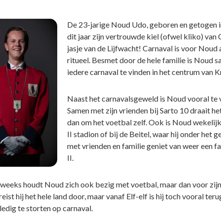
De 23-jarige Noud Udo, geboren en getogen in 
dit jaar zijn vertrouwde kiel (ofwel kliko) van
jasje van de Lijfwacht! Carnaval is voor Noud a
ritueel. Besmet door de hele familie is Noud s
iedere carnaval te vinden in het centrum van 
Naast het carnavalsgeweld is Noud vooral te 
Samen met zijn vrienden bij Sarto 10 draait h
dan om het voetbal zelf. Ook is Noud wekelijk
II stadion of bij de Beitel, waar hij onder het 
met vrienden en familie geniet van weer een f
II.
eeks houdt Noud zich ook bezig met voetbal, maar dan voor zijn 
eist hij het hele land door, maar vanaf Elf-elf is hij toch vooral t
ledig te storten op carnaval.