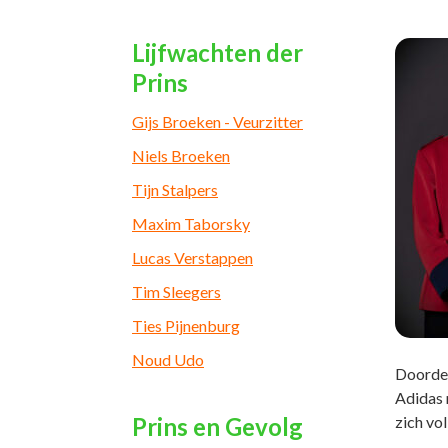
Lijfwachten der
Prins
Gijs Broeken - Veurzitter
Niels Broeken
Tijn Stalpers
Maxim Taborsky
Lucas Verstappen
Tim Sleegers
Ties Pijnenburg
Noud Udo
Doordew
Adidas r
Prins en Gevolg
zich vol