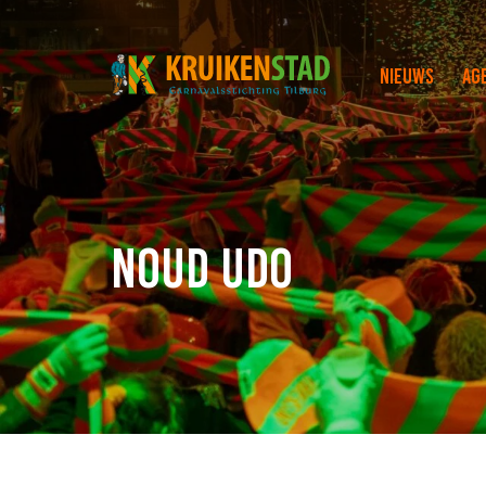
Nieuws
Ag
Noud Udo