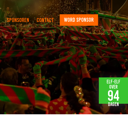
word sponsor
Sponsoren
Contact
Elf-elf
over
94
dagen