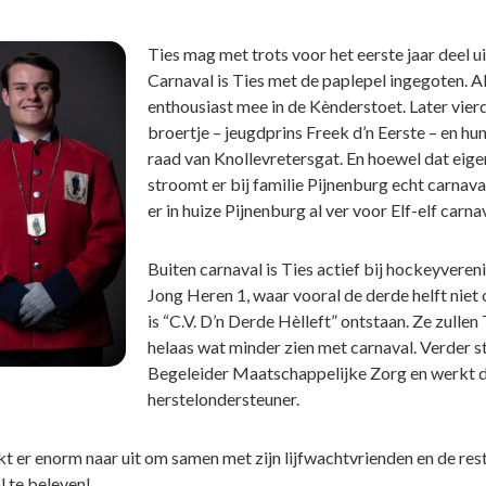
Ties mag met trots voor het eerste jaar deel u
Carnaval is Ties met de paplepel ingegoten. Al o
enthousiast mee in de Kènderstoet. Later vierd
broertje – jeugdprins Freek d’n Eerste – en hun
raad van Knollevretersgat. En hoewel dat eigen
stroomt er bij familie Pijnenburg echt carnav
er in huize Pijnenburg al ver voor Elf-elf carna
Buiten carnaval is Ties actief bij hockeyveren
Jong Heren 1, waar vooral de derde helft niet
is “C.V. D’n Derde Hèlleft” ontstaan. Ze zulle
helaas wat minder zien met carnaval. Verder s
Begeleider Maatschappelijke Zorg en werkt da
herstelondersteuner.
jkt er enorm naar uit om samen met zijn lijfwachtvrienden en de res
l te beleven!