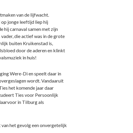
itmaken van de lijfwacht.
p jonge leeftijd liep hij
e hij carnaval samen met zijn
 vader, die actief was in de grote
lijk buiten Kruikenstad is,
alsbloed door de aderen en klinkt
valsmuziek in huis!
iging Were-Di en speelt daar in
 overgeslagen wordt. Vandaaruit
n Ties het komende jaar daar
tudeert Ties voor Persoonlijk
arvoor in Tilburg als
t van het gevolg een onvergetelijk