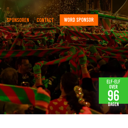
word sponsor
Sponsoren
Contact
Elf-elf
over
96
dagen