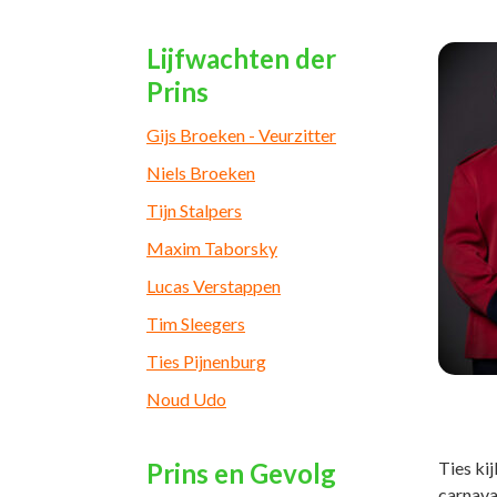
Lijfwachten der
Prins
Gijs Broeken - Veurzitter
Niels Broeken
Tijn Stalpers
Maxim Taborsky
Lucas Verstappen
Tim Sleegers
Ties Pijnenburg
Noud Udo
Prins en Gevolg
Ties ki
carnava