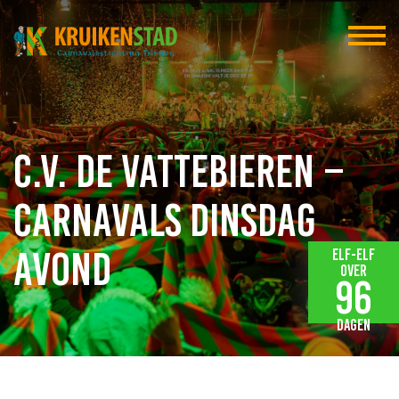
C.V. de Vattebieren –
Carnavals dinsdag
avond
Elf-elf
over
96
dagen