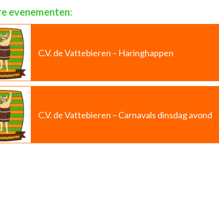
e evenementen:
C.V. de Vattebieren – Haringhappen
C.V. de Vattebieren – Carnavals dinsdag avond