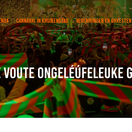
enda
Carnaval in Kruikenstad
Verenigingen en orkesten
ste Voute Ongeléúfeleuke 