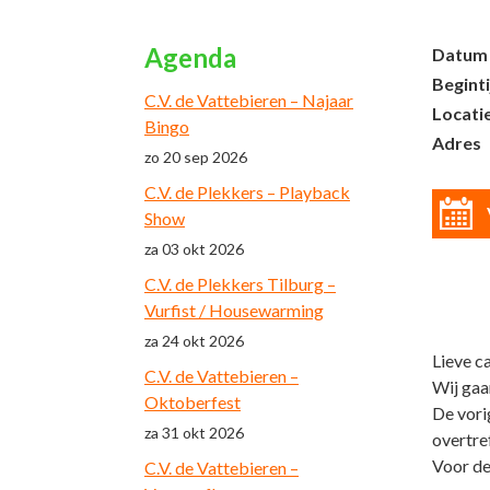
Agenda
Datum
Beginti
C.V. de Vattebieren – Najaar
Locati
Bingo
Adres
zo 20 sep 2026
C.V. de Plekkers – Playback
Show
za 03 okt 2026
C.V. de Plekkers Tilburg –
Vurfist / Housewarming
za 24 okt 2026
Lieve c
C.V. de Vattebieren –
Wij gaa
Oktoberfest
De vorig
za 31 okt 2026
overtre
Voor de
C.V. de Vattebieren –