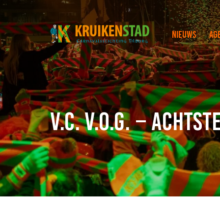
Nieuws
Ag
V.C. V.O.G. – acht