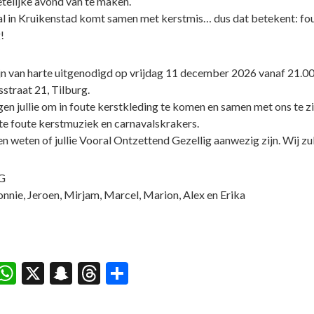
telijke avond van te maken.
l in Kruikenstad komt samen met kerstmis… dus dat betekent: fout,
!
zijn van harte uitgenodigd op vrijdag 11 december 2026 vanaf 21.00 
sstraat 21, Tilburg.
gen jullie om in foute kerstkleding te komen en samen met ons te z
te foute kerstmuziek en carnavalskrakers.
en weten of jullie Vooral Ontzettend Gezellig aanwezig zijn. Wij z
G
onnie, Jeroen, Mirjam, Marcel, Marion, Alex en Erika
acebook
WhatsApp
X
Snapchat
Threads
Delen