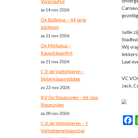
onverge
Vurpruufke
Carnava
za 14 nov 2026
gezellig
De Bullekus – 44 jarig
jubileum
Jullie 
za 21 nov 2026
Stadhui
De Möllukus –
Wij vra
Kauwkleumfist
lekkers
Laat ev
za 21 nov 2026
C.V. de Vattebieren –
VC VO
Sinterklaasmiddag
Jack, C
zo 22 nov 2026
KV De Steunzolen – 66 Jaor
Steunzolen
za 28 nov 2026
F
C.V. de Vattebieren – ’t
Vattebierenblaosbal