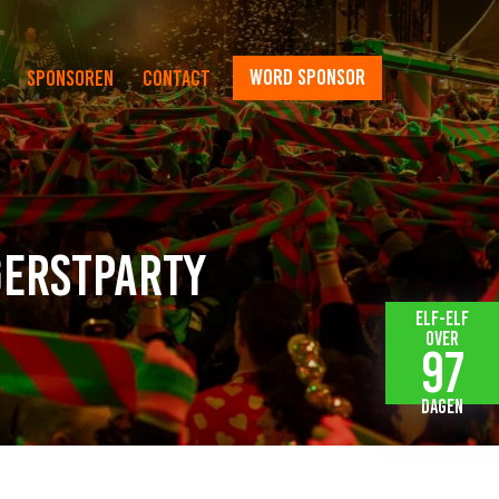
word sponsor
Sponsoren
Contact
Gerstparty
Elf-elf
over
97
dagen