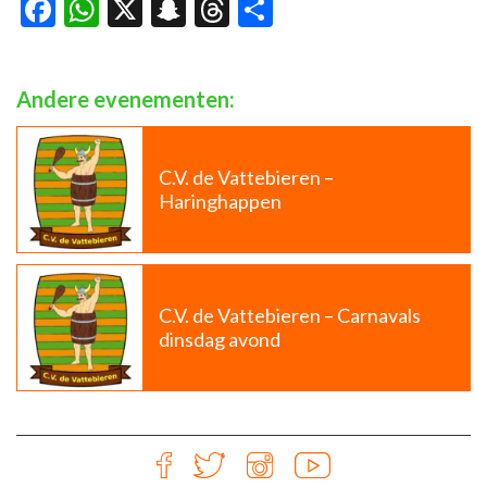
Facebook
WhatsApp
X
Snapchat
Threads
Delen
Andere evenementen:
C.V. de Vattebieren –
Haringhappen
C.V. de Vattebieren – Carnavals
dinsdag avond