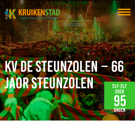
KV De Steunzolen – 66
Jaor Steunzolen
Elf-elf
over
95
dagen