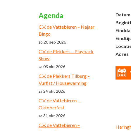
Agenda
Datum
Beginti
C.V. de Vattebieren – Najaar
Eindd
Bingo
Eindtij
zo 20 sep 2026
Locati
C.V. de Plekkers – Playback
Adres
Show
za 03 okt 2026
C.V. de Plekkers Tilburg –
Vurfist / Housewarming
za 24 okt 2026
C.V. de Vattebieren –
Oktoberfest
za 31 okt 2026
C.V. de Vattebieren –
Haringh