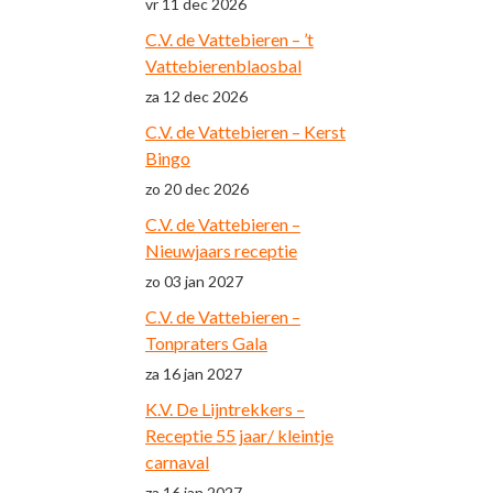
vr 11 dec 2026
C.V. de Vattebieren – ’t
Vattebierenblaosbal
za 12 dec 2026
C.V. de Vattebieren – Kerst
Bingo
zo 20 dec 2026
C.V. de Vattebieren –
Nieuwjaars receptie
zo 03 jan 2027
C.V. de Vattebieren –
Tonpraters Gala
za 16 jan 2027
K.V. De Lijntrekkers –
Receptie 55 jaar/ kleintje
carnaval
za 16 jan 2027