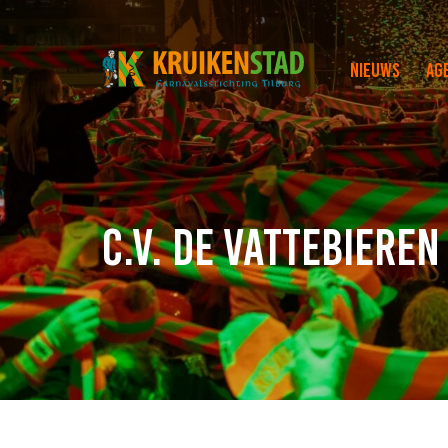
Nieuws
Ag
C.V. de Vattebiere