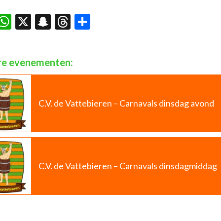
acebook
WhatsApp
X
Snapchat
Threads
Delen
e evenementen:
C.V. de Vattebieren – Carnavals dinsdag avond
C.V. de Vattebieren – Carnavals dinsdagmiddag