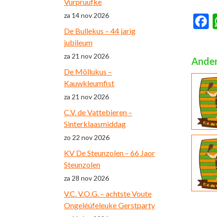
Vurpruufke
za 14 nov 2026
F
De Bullekus – 44 jarig
jubileum
za 21 nov 2026
Ander
De Möllukus –
Kauwkleumfist
za 21 nov 2026
C.V. de Vattebieren –
Sinterklaasmiddag
zo 22 nov 2026
KV De Steunzolen – 66 Jaor
Steunzolen
za 28 nov 2026
V.C. V.O.G. – achtste Voute
Ongeléúfeleuke Gerstparty