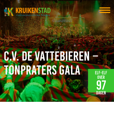
C.V. de Vattebieren –
Tonpraters Gala
Elf-elf
over
97
dagen