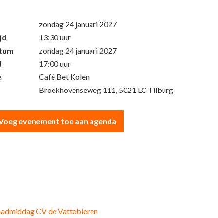
zondag 24 januari 2027
jd
13:30 uur
atum
zondag 24 januari 2027
d
17:00 uur
e
Café Bet Kolen
Broekhovenseweg 111, 5021 LC Tilburg
Voeg evenement toe aan agenda
aadmiddag CV de Vattebieren