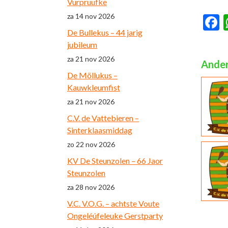
Vurpruufke
za 14 nov 2026
F
De Bullekus – 44 jarig
jubileum
za 21 nov 2026
Ander
De Möllukus –
Kauwkleumfist
za 21 nov 2026
C.V. de Vattebieren –
Sinterklaasmiddag
zo 22 nov 2026
KV De Steunzolen – 66 Jaor
Steunzolen
za 28 nov 2026
V.C. V.O.G. – achtste Voute
Ongeléúfeleuke Gerstparty