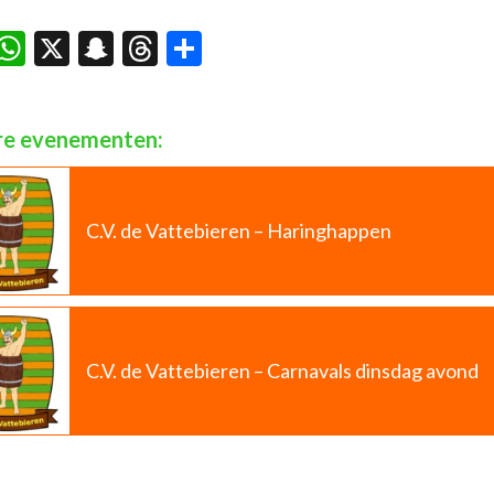
acebook
WhatsApp
X
Snapchat
Threads
Delen
e evenementen:
C.V. de Vattebieren – Haringhappen
C.V. de Vattebieren – Carnavals dinsdag avond