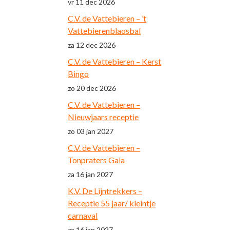
vr 11 dec 2026
C.V. de Vattebieren – ’t
Vattebierenblaosbal
za 12 dec 2026
C.V. de Vattebieren – Kerst
Bingo
zo 20 dec 2026
C.V. de Vattebieren –
Nieuwjaars receptie
zo 03 jan 2027
C.V. de Vattebieren –
Tonpraters Gala
za 16 jan 2027
K.V. De Lijntrekkers –
Receptie 55 jaar/ kleintje
carnaval
za 16 jan 2027