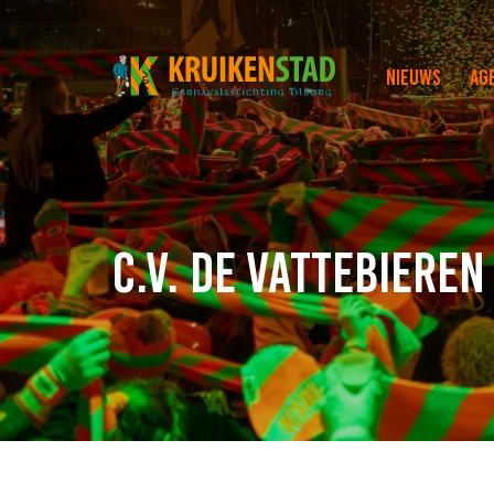
Nieuws
Ag
C.V. de Vattebiere