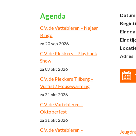
Agenda
Datum
Beginti
C.V. de Vattebieren – Najaar
Eindd
Bingo
Eindtij
zo 20 sep 2026
Locati
C.V. de Plekkers – Playback
Adres
Show
za 03 okt 2026
C.V. de Plekkers Tilburg –
Vurfist / Housewarming
za 24 okt 2026
C.V. de Vattebieren –
Oktoberfest
za 31 okt 2026
C.V. de Vattebieren –
Jeugdr