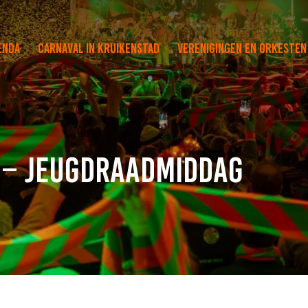
enda
Carnaval in Kruikenstad
Verenigingen en orkesten
n – Jeugdraadmiddag