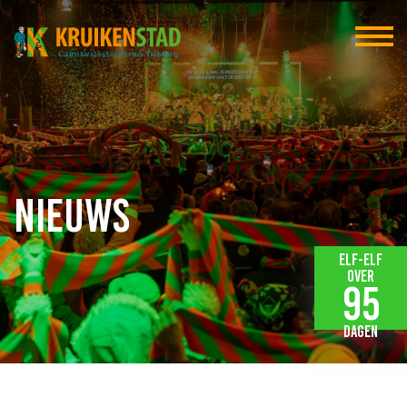
Nieuws
Elf-elf
over
95
dagen