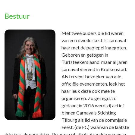
Bestuur
Met twee ouders die lid waren
van een dweilorkest, is carnaval
haar met de paplepel ingegoten.
Geboren en getogen in
Turfsteekerslaand, maar al jaren
carnaval vierend in Kruikenstad.
Als fervent bezoeker van alle
officiële evenementen, leek het
haar leuk deze ook mee te
organiseren. Zo gezegd, zo
gedaan; in 2016 werd zij actief
binnen Carnavals Stichting
Tilburg als lid van de commissie
Feest, (dé FC) waarvan de laatste
drie jaar als voorzitter. De vraag of zij plaats wilde nemen in