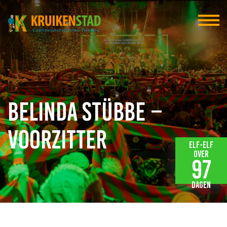
Belinda Stübbe –
Voorzitter
Elf-elf
over
97
dagen