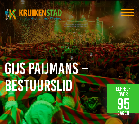
Gijs Paijmans –
Bestuurslid
Elf-elf
over
95
dagen