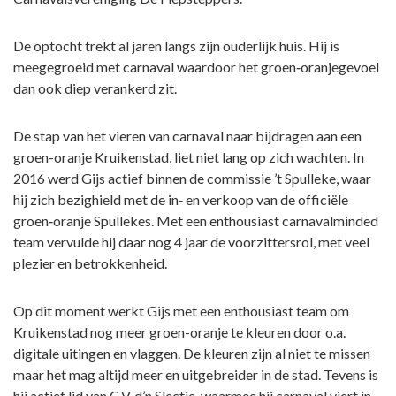
De optocht trekt al jaren langs zijn ouderlijk huis. Hij is
meegegroeid met carnaval waardoor het groen‑oranjegevoel
dan ook diep verankerd zit.
De stap van het vieren van carnaval naar bijdragen aan een
groen-oranje Kruikenstad, liet niet lang op zich wachten. In
2016 werd Gijs actief binnen de commissie ’t Spulleke, waar
hij zich bezighield met de in‑ en verkoop van de officiële
groen‑oranje Spullekes. Met een enthousiast carnavalminded
team vervulde hij daar nog 4 jaar de voorzittersrol, met veel
plezier en betrokkenheid.
Op dit moment werkt Gijs met een enthousiast team om
Kruikenstad nog meer groen-oranje te kleuren door o.a.
digitale uitingen en vlaggen. De kleuren zijn al niet te missen
maar het mag altijd meer en uitgebreider in de stad. Tevens is
hij actief lid van C.V. d’n Slectie, waarmee hij carnaval viert in