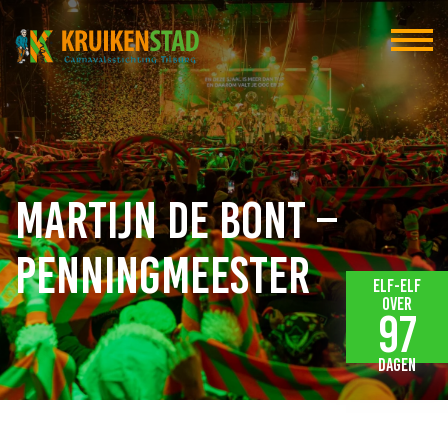
Martijn de Bont –
Penningmeester
Elf-elf
over
97
dagen