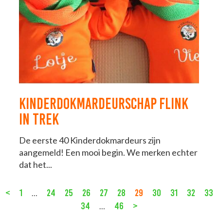
KINDERDOKMARDEURSCHAP FLINK
IN TREK
De eerste 40 Kinderdokmardeurs zijn
aangemeld! Een mooi begin. We merken echter
dat het...
<
1
24
25
26
27
28
29
30
31
32
33
…
34
46
>
…