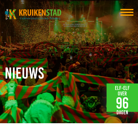
Nieuws
Elf-elf
over
96
dagen