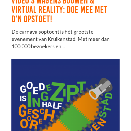
VIDEO’S WAGENS BOUWEN &
VIRTUAL REALITY: DOE MEE MET
D’N OPSTOET!
De carnavalsoptocht is hét grootste
evenement van Kruikenstad. Met meer dan
100.000 bezoekers en...