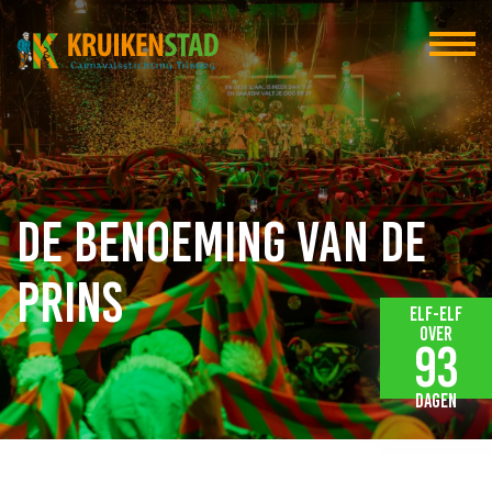
De benoeming van de
Prins
Elf-elf
over
93
dagen