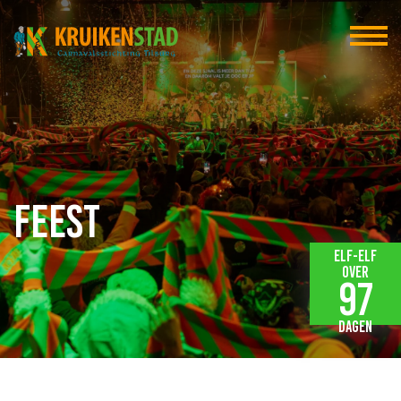
Feest
Elf-elf
over
97
dagen