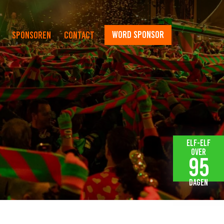
word sponsor
Sponsoren
Contact
Elf-elf
over
95
dagen