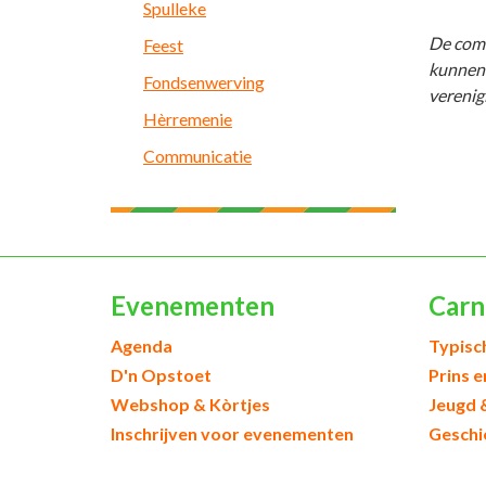
Spulleke
De comm
Feest
kunnen
Fondsenwerving
verenig
Hèrremenie
Communicatie
Evenementen
Carn
Agenda
Typisc
D'n Opstoet
Prins 
Webshop & Kòrtjes
Jeugd 
Inschrijven voor evenementen
Geschi