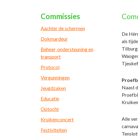
Commissies
Comm
Aachter de schermen
De Hèrr
Dokmardeur
als tij
Tilburg 
Beheer, ondersteuning en
Waogesl
transport
Tjeukef
Protocol
Vergunningen
Proefb
Naast d
Jeugdzaken
Proefbl
Educatie
Kruiken
Optocht
Alle ve
Kruikenconcert
carnava
Festiviteiten
Tenslot