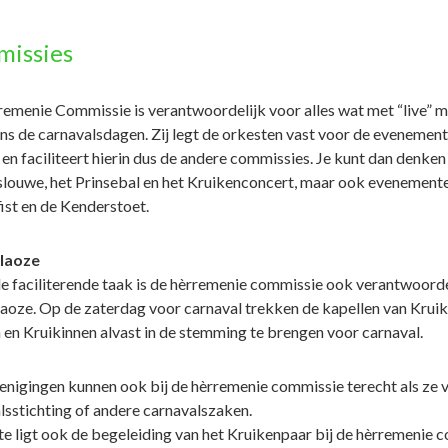
issies
emenie Commissie is verantwoordelijk voor alles wat met “live” m
dens de carnavalsdagen. Zij legt de orkesten vast voor de evenemen
en faciliteert hierin dus de andere commissies. Je kunt dan denken a
ouwe, het Prinsebal en het Kruikenconcert, maar ook evenementen 
ist en de Kenderstoet.
laoze
e faciliterende taak is de hèrremenie commissie ook verantwoordel
aoze. Op de zaterdag voor carnaval trekken de kapellen van Krui
 en Kruikinnen alvast in de stemming te brengen voor carnaval.
renigingen kunnen ook bij de hèrremenie commissie terecht als ze
lsstichting of andere carnavalszaken.
te ligt ook de begeleiding van het Kruikenpaar bij de hèrremenie 