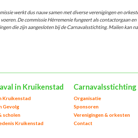
issie werkt dus nauw samen met diverse verenigingen en orkeste
 voeren. De
commissie H
èrremenie fungeert als contactorgaan en 
ingen die zijn aangesloten bij de Carnavalsstichting. Mailen kan n
aval in Kruikenstad
Carnavalsstichting
h Kruikenstad
Organisatie
en Gevolg
Sponsoren
& scholen
Verenigingen & orkesten
edenis Kruikenstad
Contact