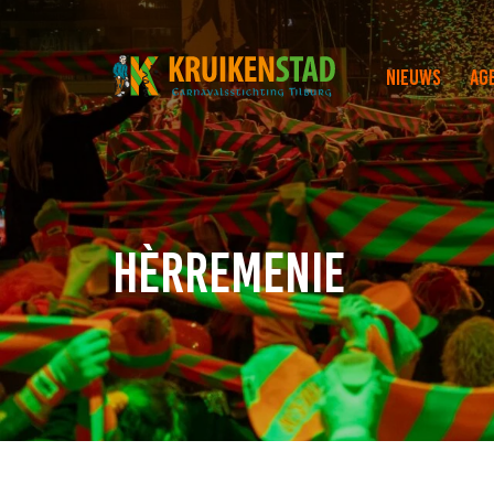
Nieuws
Ag
Hèrremenie